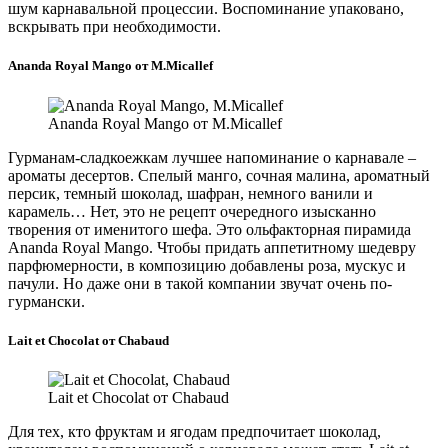
шум карнавальной процессии. Воспоминание упаковано,
вскрывать при необходимости.
Ananda Royal Mango от M.Micallef
Ananda Royal Mango от M.Micallef
Гурманам-сладкоежкам лучшее напоминание о карнавале –
ароматы десертов. Спелый манго, сочная малина, ароматный
персик, темный шоколад, шафран, немного ванили и
карамель… Нет, это не рецепт очередного изысканно
творения от именитого шефа. Это ольфакторная пирамида
Ananda Royal Mango. Чтобы придать аппетитному шедевру
парфюмерности, в композицию добавлены роза, мускус и
пачули. Но даже они в такой компании звучат очень по-
гурмански.
Lait et Chocolat от Chabaud
Lait et Chocolat от Chabaud
Для тех, кто фруктам и ягодам предпочитает шоколад,