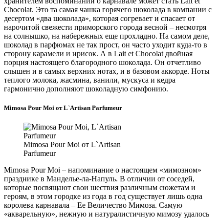
хранителем воспоминаний о карнавале может стать Lait et
Chocolat. Это та самая чашка горячего шоколада в компании с
десертом «два шоколада», которая согревает и спасает от
нарочитой свежести приморского города весной – несмотря
на солнышко, на набережных еще прохладно. На самом деле,
шоколад в парфюмах не так прост, он часто уходит куда-то в
сторону карамели и ирисок. А в Lait et Chocolat двойная
порция настоящего благородного шоколада. Он отчетливо
слышен и в самых верхних нотах, и в базовом аккорде. Ноты
теплого молока, жасмина, ванили, мускуса и кедра
гармонично дополняют шоколадную симфонию.
Mimosa Pour Moi от L`Artisan Parfumeur
Mimosa Pour Moi от L`Artisan
Parfumeur
Mimosa Pour Moi – напоминание о настоящем «мимозном»
празднике в Манделье-ла-Напуль. В отличии от соседей,
которые посвящают свои шествия различным сюжетам и
героям, в этом городке из года в год существует лишь одна
королева карнавала – Ее Величество Мимоза. Самую
«акварельную», нежную и натуралистичную мимозу удалось