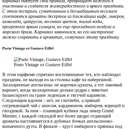
карнавал диктует свои правила, превращает каждого в
участника и создателя жизнерадостного и яркого праздника.
С этим пестрым, суматошным и бесшабашным весельем
сплетаются ароматы десертов из ближайших кафе, ликеров,
шоколада, цитрусов, весенних цветов, талой воды,
прогретого ярким солнцем, но еще прохладного воздуха и
морского бриза. Карнавал закончился, но его настроение
можно сохранить в ароматах, созвучных этому празднику.
Porto Vintage от Gustave Eiffel
Porto Vintage от Gustave Eiffel
В этом парфюме спрятано воспоминание тех, кто наблюдал
праздник, не выходя из-за столика кафе на набережной.
Засахаренные апельсины: не корочки-цукаты, а тот лакомый
вариант, когда засахаренные дольки цедры с мякотью
балансируют на гране леденцов и тягучей карамели.
Следующим вдохом – нет, не глитвейн, а пряный
согревающий чай с анисом, кардамоном, имбирем, корицей и
гвоздикой. За ним – плавящий кубики льда ликер Grand
Marnier, с каждой секундой все более щедро отдающий
ароматы настоявшегося в дубовых бочках апельсиново-
коньячного дуэта. В финале – хруст имбирного пряника под