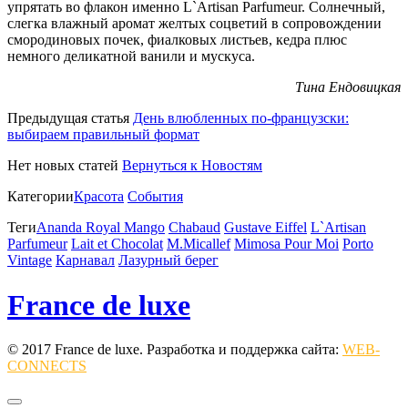
упрятать во флакон именно L`Artisan Parfumeur. Солнечный,
слегка влажный аромат желтых соцветий в сопровождении
смородиновых почек, фиалковых листьев, кедра плюс
немного деликатной ванили и мускуса.
Тина Ендовицкая
Предыдущая статья
День влюбленных по-французски:
выбираем правильный формат
Нет новых статей
Вернуться к Новостям
Категории
Красота
События
Теги
Ananda Royal Mango
Chabaud
Gustave Eiffel
L`Artisan
Parfumeur
Lait et Chocolat
M.Micallef
Mimosa Pour Moi
Porto
Vintage
Карнавал
Лазурный берег
France de luxe
© 2017 France de luxe. Разработка и поддержка сайта:
WEB-
CONNECTS