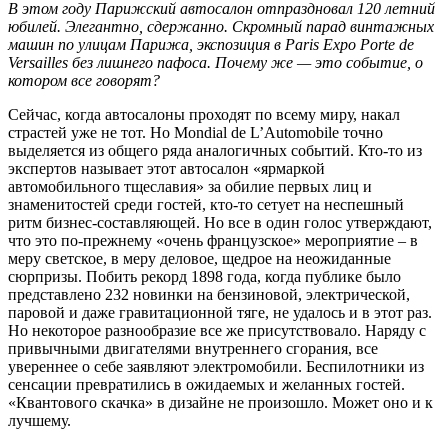
В этом году Парижский автосалон отпраздновал 120 летний
юбилей. Элегантно, сдержанно. Скромный парад винтажных
машин по улицам Парижа, экспозиция в Paris Expo Porte de
Versailles без лишнего пафоса. Почему же — это событие, о
котором все говорят?
Сейчас, когда автосалоны проходят по всему миру, накал
страстей уже не тот. Но Mondial de L’Automobile точно
выделяется из общего ряда аналогичных событий. Кто-то из
экспертов называет этот автосалон «ярмаркой
автомобильного тщеславия» за обилие первых лиц и
знаменитостей среди гостей, кто-то сетует на неспешный
ритм бизнес-составляющей. Но все в один голос утверждают,
что это по-прежнему «очень французское» мероприятие – в
меру светское, в меру деловое, щедрое на неожиданные
сюрпризы. Побить рекорд 1898 года, когда публике было
представлено 232 новинки на бензиновой, электрической,
паровой и даже гравитационной тяге, не удалось и в этот раз.
Но некоторое разнообразие все же присутствовало. Наряду с
привычными двигателями внутреннего сгорания, все
увереннее о себе заявляют электромобили. Беспилотники из
сенсации превратились в ожидаемых и желанных гостей.
«Квантового скачка» в дизайне не произошло. Может оно и к
лучшему.