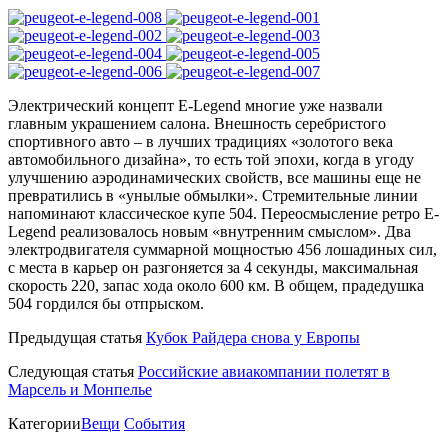
Электрический концепт E-Legend многие уже назвали
главным украшением салона. Внешность серебристого
спортивного авто – в лучших традициях «золотого века
автомобильного дизайна», то есть той эпохи, когда в угоду
улучшению аэродинамических свойств, все машины еще не
превратились в «унылые обмылки». Стремительные линии
напоминают классическое купе 504. Переосмысление ретро E-
Legend реализовалось новым «внутренним смыслом». Два
электродвигателя суммарной мощностью 456 лошадиных сил,
с места в карьер он разгоняется за 4 секунды, максимальная
скорость 220, запас хода около 600 км. В общем, прадедушка
504 гордился бы отпрыском.
Предыдущая статья
Кубок Райдера снова у Европы
Следующая статья
Российские авиакомпании полетят в
Марсель и Монпелье
Категории
Вещи
События