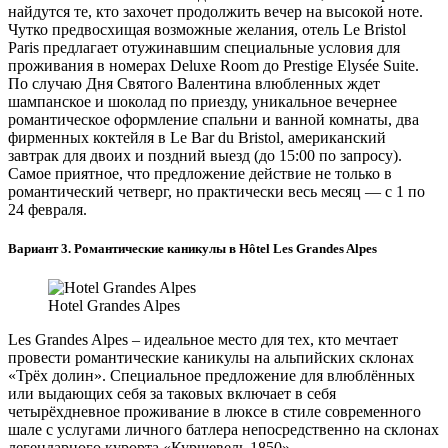
найдутся те, кто захочет продолжить вечер на высокой ноте.
Чутко предвосхищая возможные желания, отель Le Bristol
Paris предлагает отужинавшим специальные условия для
проживания в номерах Deluxe Room до Prestige Elysée Suite.
По случаю Дня Святого Валентина влюбленных ждет
шампанское и шоколад по приезду, уникальное вечернее
романтическое оформление спальни и ванной комнаты, два
фирменных коктейля в Le Bar du Bristol, американский
завтрак для двоих и поздний выезд (до 15:00 по запросу).
Самое приятное, что предложение действие не только в
романтический четверг, но практически весь месяц — с 1 по
24 февраля.
Вариант 3. Романтические каникулы в Hôtel
Les Grandes Alpes
Hotel Grandes Alpes
Les Grandes Alpes – идеальное место для тех, кто мечтает
провести романтические каникулы на альпийских склонах
«Трёх долин». Специальное предложение для влюблённых
или выдающих себя за таковых включает в себя
четырёхдневное проживание в люксе в стиле современного
шале с услугами личного батлера непосредственно на склонах
легендарного курорта «Куршевель 1850».