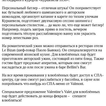
Персональный батлер – отличная штука! Он поприветствует
вас бутылкой любимого шампанского и авторским
шоколадом, организует катание в карете по тихим улочкам
Куршевеля, подготовит двухчасовую сессию шопинга с
персональным стилистом… да мало ли, что еще может батлер!
Например, подать завтрак прямо в постель, вечером
подготовить тёплую расслабляющую ванну или украсить
номер лепестками роз.
На романтический ужин можно отправиться в ресторан отеля
Le Bizan (шеф-повар Паоло Бьянки). Он специализируется на
современной японской кухне. Для влюблённых пар будет
приготовлен авторский ужин, состоящий из пяти блюд. Также
гостям будет предложат аперитив, которым они смогут
насладиться до или после ужина в баре Bellini’s Bar.
На все время проживания у влюблённых будет доступ к СПА-
центру, где они смогут расслабиться у бассейна, в сауне или
попробовать что-нибудь из СПА-меню от Valmont.
Специальное предложение Valentine’s Valet для влюблённых
пар будет действовать до конца февраля – спешите
влюбляться!