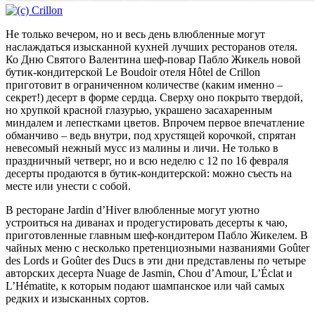
Не только вечером, но и весь день влюбленные могут
наслаждаться изысканной кухней лучших ресторанов отеля.
Ко Дню Святого Валентина шеф-повар Пабло Жикель новой
бутик-кондитерской Le Boudoir отеля Hôtel de Crillon
приготовит в ограниченном количестве (каким именно –
секрет!) десерт в форме сердца. Сверху оно покрыто твердой,
но хрупкой красной глазурью, украшено засахаренным
миндалем и лепестками цветов. Впрочем первое впечатление
обманчиво – ведь внутри, под хрустящей корочкой, спрятан
невесомый нежный мусс из малины и личи. Не только в
праздничный четверг, но и всю неделю с 12 по 16 февраля
десерты продаются в бутик-кондитерской: можно съесть на
месте или унести с собой.
В ресторане Jardin d’Hiver влюбленные могут уютно
устроиться на диванах и продегустировать десерты к чаю,
приготовленные главным шеф-кондитером Пабло Жикелем. В
чайных меню с несколько претенциозными названиями Goûter
des Lords и Goûter des Ducs в эти дни представлены по четыре
авторских десерта Nuage de Jasmin, Chou d’Amour, L’Éclat и
L’Hématite, к которым подают шампанское или чай самых
редких и изысканных сортов.