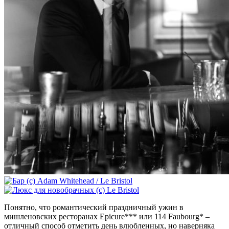
Понятно, что романтический праздничный ужин в
мишленовских ресторанах Epicure*** или 114 Faubourg* –
отличный способ отметить день влюбленных, но наверняка