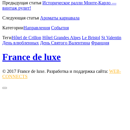
Предыдущая статья
Историческое ралли Монте-Карло —
винтаж рулит!
Следующая статья
Ароматы карнавала
Категории
Направления
События
Теги
Hôtel de Crillon
Hôtel Grandes Alpes
Le Bristol
St Valentin
День влюбленных
День Святого Валентина
Франция
France de luxe
© 2017 France de luxe. Разработка и поддержка сайта:
WEB-
CONNECTS