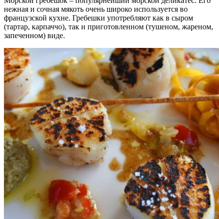
Морской гребешок – популярнейший морской деликатес. Его
нежная и сочная мякоть очень широко используется во
французской кухне. Гребешки употребляют как в сыром
(тартар, карпаччо), так и приготовленном (тушеном, жареном,
запеченном) виде.