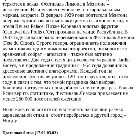
теряются в веках. Фестиваль Лимона в Ментоне –
исключение. В силу своего «юного», по карнавальным
меркам, возраста. В феврале 1929 года обитатели Ментона
впервые организовали выставку цветов и лимонов в садах
отеля Riviera Palace. Позже Карнавал золотых фруктов
(Carnaval des Fruits d’Or) проходил на улице Республики. В
1937 году событие было переименовано в Фестиваль Лимона
(Fete du Citron). Строго говоря, ограничивать полномочия
«участников» одним лимоном некорректно, поскольку его
оранжевый собрат – апельсин – также был активно
представлен. Два года спустя цитрусовыми украсили Jardin
Bioves, а в продолжение традиции с 1954 года добавились
красочные шествия с платформами. Каждый год на
проведение фестиваля уходит 120 тонн фруктов, но в этом
году, в связи с тем, что темой праздника был выбран
Болливуд, цитрусовых понадобилось почти в два раза больше.
Если верить статистике, Фестиваль Лимона привлекает не
менее 250 000 посетителей ежегодно.
Но все же, если хотите почувствовать настоящий размах
карнавальной стихии, стоит перебраться в другой город –
Ниццу.
Цветочная битва
(17.02-03.03)