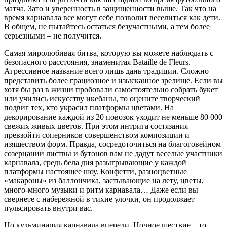
матча. Зато и уверенность в защищенности выше. Так что на
время карнавала все могут себе позволит веселиться как дети.
В общем, не пытайтесь остаться безучастными, а тем более
серьезными – не получится.
Самая миролюбивая битва, которую вы можете наблюдать с
безопасного расстояния, знаменитая Bataille de Fleurs.
Агрессивное название всего лишь дань традиции. Сложно
представить более грациозное и изысканное зрелище. Если вы
хотя бы раз в жизни пробовали самостоятельно собрать букет
или учились искусству икебаны, то оцените творческий
подвиг тех, кто украсил платформы цветами. На
декорирование каждой из 20 повозок уходит не меньше 80 000
свежих живых цветов. При этом интрига состязания –
превзойти соперников совершенством композиции и
изяществом форм. Правда, сосредоточиться на благоговейном
созерцании листвы и бутонов вам не дадут веселые участники
карнавала, средь бела дня разыгрывающие у каждой
платформы настоящее шоу. Конфетти, разноцветные
«макароны» из баллончика, застывающие на лету, цветы,
много-много музыки и ритм карнавала… Даже если вы
свернете с набережной в тихие улочки, он продолжает
пульсировать внутри вас.
Но кульминация карнавала впереди. Ночное шествие – то,