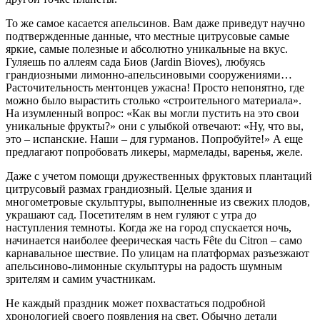
То же самое касается апельсинов. Вам даже приведут научно
подтвержденные данные, что местные цитрусовые самые
яркие, самые полезные и абсолютно уникальные на вкус.
Гуляешь по аллеям сада Биов (Jardin Bioves), любуясь
грандиозными лимонно-апельсиновыми сооружениями…
Расточительность ментонцев ужасна! Просто непонятно, где
можно было вырастить столько «строительного материала».
На изумленный вопрос: «Как вы могли пустить на это свои
уникальные фрукты?» они с улыбкой отвечают: «Ну, что вы,
это – испанские. Наши – для гурманов. Попробуйте!» А еще
предлагают попробовать ликеры, мармелады, варенья, желе.
Даже с учетом помощи дружественных фруктовых плантаций
цитрусовый размах грандиозный. Целые здания и
многометровые скульптуры, выполненные из свежих плодов,
украшают сад. Посетителям в нем гуляют с утра до
наступления темноты. Когда же на город спускается ночь,
начинается наиболее феерическая часть Fête du Citron – само
карнавальное шествие. По улицам на платформах разъезжают
апельсиново-лимонные скульптуры на радость шумным
зрителям и самим участникам.
Не каждый праздник может похвастаться подробной
хронологией своего появления на свет. Обычно детали