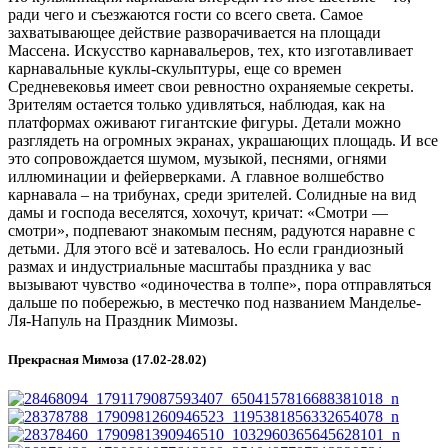
ради чего и съезжаются гости со всего света. Самое
захватывающее действие разворачивается на площади
Массена. Искусство карнавальеров, тех, кто изготавливает
карнавальные куклы-скульптуры, еще со времен
Средневековья имеет свои ревностно охраняемые секреты.
Зрителям остается только удивляться, наблюдая, как на
платформах оживают гигантские фигуры. Детали можно
разглядеть на огромных экранах, украшающих площадь. И все
это сопровождается шумом, музыкой, песнями, огнями
иллюминации и фейерверками. А главное волшебство
карнавала – на трибунах, среди зрителей. Солидные на вид
дамы и господа веселятся, хохочут, кричат: «Смотри —
смотри», подпевают знакомым песням, радуются наравне с
детьми. Для этого всё и затевалось. Но если грандиозный
размах и индустриальные масштабы праздника у вас
вызывают чувство «одиночества в толпе», пора отправляться
дальше по побережью, в местечко под названием Манделье-
Ля-Напуль на Праздник Мимозы.
Прекрасная Мимоза (17.02-28.02)