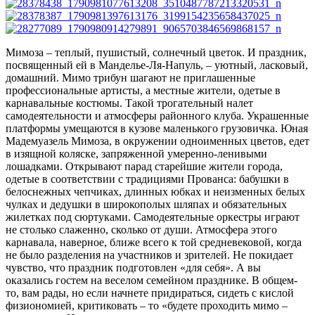
Мимоза – теплый, пушистый, солнечный цветок. И праздник,
посвященный ей в Манделье-Ля-Напуль, – уютный, ласковый,
домашний. Мимо трибун шагают не приглашенные
профессиональные артисты, а местные жители, одетые в
карнавальные костюмы. Такой трогательный налет
самодеятельности и атмосферы районного клуба. Украшенные
платформы умещаются в кузове маленького грузовичка. Юная
Мадемуазель Мимоза, в окружении одноименных цветов, едет
в изящной коляске, запряженной умеренно-ленивыми
лошадками. Открывают парад старейшие жители города,
одетые в соответствии с традициями Прованса: бабушки в
белоснежных чепчиках, длинных юбках и неизменных белых
чулках и дедушки в широкополых шляпах и обязательных
жилетках под сюртуками. Самодеятельные оркестры играют
не столько слаженно, сколько от души. Атмосфера этого
карнавала, наверное, ближе всего к той средневековой, когда
не было разделения на участников и зрителей. Не покидает
чувство, что праздник подготовлен «для себя». А вы
оказались гостем на веселом семейном празднике. В общем-
то, вам рады, но если начнете придираться, сидеть с кислой
физиономией, критиковать – то «будете проходить мимо –