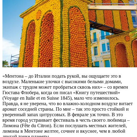
«Ментона – до Италии подать рукой, вы ощущаете это в
воздухе. Маленькие улочки с высокими белыми домами,
экипаж с трудом может пробраться сквозь них» – со времен
Гюстава Флобера, когда он писал «Книгу путешествий»
(Voyage en Italie et en Suisse 1845), мало что изменилось.
Правда, я не уверена, что во влажно-холодном воздухе витает
аромат соседней страны. По мне – так это просто стойкий и
уверенный запах цитрусовых. В феврале уж точно. В это
время город устраивает фестиваль в честь своего любимца –
Лимона (Fête du Citron). Если послушать местных жителей,
лимоны в Ментоне желтее, сочнее и вкуснее, чем в любой
другой точке планеты.