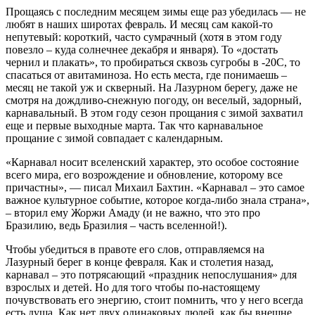
Прощаясь с последним месяцем зимы еще раз убедилась — не
любят в наших широтах февраль. И месяц сам какой-то
непутевый: короткий, часто сумрачный (хотя в этом году
повезло – куда солнечнее декабря и января). То «достать
чернил и плакать», то пробираться сквозь сугробы в -20С, то
спасаться от авитаминоза. Но есть места, где понимаешь –
месяц не такой уж и скверный. На Лазурном берегу, даже не
смотря на дождливо-снежную погоду, он веселый, задорный,
карнавальный. В этом году сезон прощания с зимой захватил
еще и первые выходные марта. Так что карнавальное
прощание с зимой совпадает с календарным.
«Карнавал носит вселенский характер, это особое состояние
всего мира, его возрождение и обновление, которому все
причастны», — писал Михаил Бахтин. «Карнавал – это самое
важное культурное событие, которое когда-либо знала страна»,
– вторил ему Жоржи Амаду (и не важно, что это про
Бразилию, ведь Бразилия – часть вселенной!).
Чтобы убедиться в правоте его слов, отправляемся на
Лазурный берег в конце февраля. Как и столетия назад,
карнавал – это потрясающий «праздник непослушания» для
взрослых и детей. Но для того чтобы по-настоящему
почувствовать его энергию, стоит помнить, что у него всегда
есть душа. Как нет двух одинаковых людей, как бы внешне