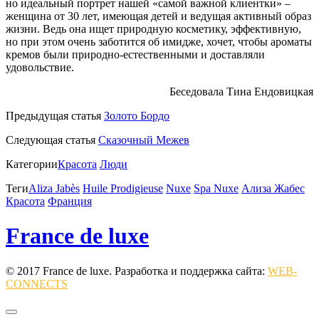
но идеальный портрет нашей «самой ва
жной клиентки» –
женщина от 30 лет, имеющая детей и ведущая активный образ
жизни. Ведь она ищет природную косметику, эффективную,
но при этом очень заботится об имидже, х
очет, чтобы ароматы
кремов были природно-естественными и доставляли
удовольствие.
Беседовала Тина Ендовицкая
Предыдущая статья
Золото Бордо
Следующая статья
Сказочный Межев
Категории
Красота
Люди
Теги
Aliza Jabès
Huile Prodigieuse
Nuxe
Spa Nuxe
Ализа Жабес
Красота
Франция
France de luxe
© 2017 France de luxe. Разработка и поддержка сайта:
WEB-
CONNECTS