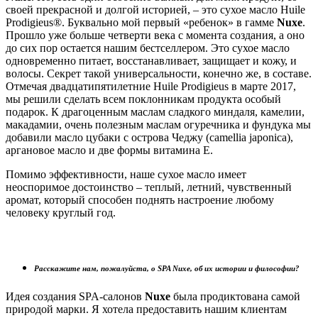
своей прекрасной и долгой историей, – это сухое масло Huile
Prodigieus®. Буквально мой первый «ребенок» в гамме
Nuxe
.
Прошло уже больше четверти века с момента создания, а оно
до сих пор остается нашим бестселлером. Это сухое масло
одновременно питает, восстанавливает, защищает и кожу, и
волосы. Секрет такой универсальности, конечно же, в составе.
Отмечая двадцатипятилетние Huile Prodigieus в марте 2017,
мы решили сделать всем поклонникам продукта особый
подарок. К драгоценным маслам сладкого миндаля, камелии,
макадамии, очень полезным маслам огуречника и фундука мы
добавили масло цубаки с острова Чеджу (camellia japonica),
аргановое масло и две формы витамина Е.
Помимо эффективности, наше сухое масло имеет
неоспоримое достоинство – теплый, летний, чувственный
аромат, который способен поднять настроение любому
человеку круглый год.
Расскажите нам, пожалуйста, о SPA Nuxe, об их истории и философии?
Идея создания SPA-салонов
Nuxe
была продиктована самой
природой марки. Я хотела предоставить нашим клиентам