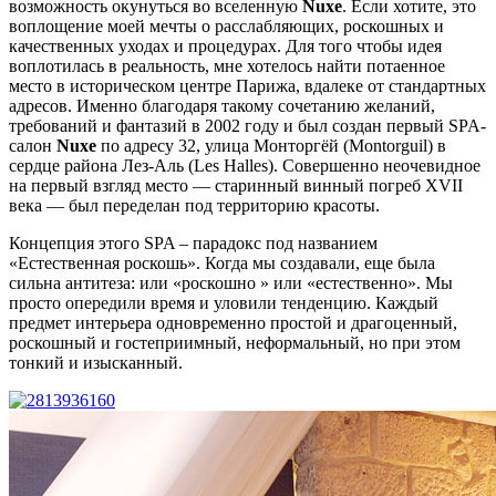
возможность окунуться во вселенную
Nuxe
. Если хотите, это
воплощение моей мечты о расслабляющих, роскошных и
качественных уходах и процедурах. Для того чтобы идея
воплотилась в реальность, мне хотелось найти потаенное
место в историческом центре Парижа, вдалеке от стандартных
адресов. Именно благодаря такому сочетанию желаний,
требований и фантазий в 2002 году и был создан первый SPA-
салон
Nuxe
по адресу 32, улица Монторгёй (Montorguil) в
сердце района Лез-Аль (Les Halles). Совершенно неочевидное
на первый взгляд место — старинный винный погреб XVII
века — был переделан под терри
торию
красоты.
Концепция этого SPA – парадокс под названием
«Естественная роскошь». Когда мы создавали, еще была
сильна антитеза: или «роскошно » или «естественно». Мы
просто опередили время и уловили тенденцию. Каждый
предмет интерьера одновременно простой и драгоценный,
роскошный и гостеприимный, неформальный, но при этом
тонкий и изысканный.